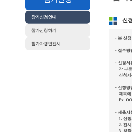
참가신청안내
신
참가신청하기
•
본 신청 
참가자경연전시
•
접수방법
•
신청서
각 부문
신청서
•
신청방
제목에 
Ex. O
•
제출서류
1. 신
2. 전시
3. 창작