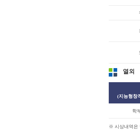
열외
(지능형창
학부
※ 시상내역은 