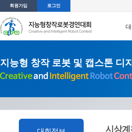
회원가입
로그인
대
지능형 창작 로봇 및 캡스톤 디
시상계
대회정보